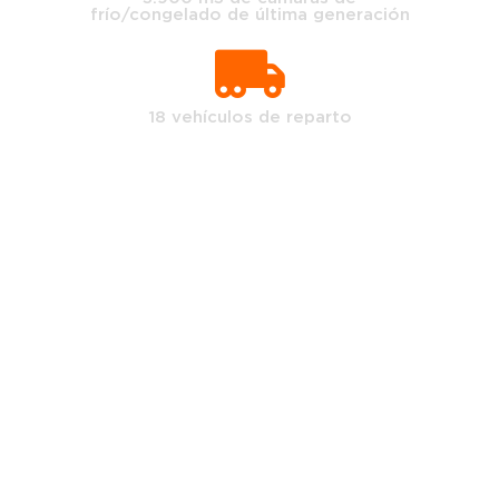
frío/congelado de última generación
18 vehículos de reparto
Contáctanos
Envíanos un mensaje, un asesor
comercial te responderá a la brevedad