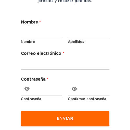
precios y realizar pedidos.
e
Nombre
*
l
e
c
Nombre
Apellidos
t
r
ó
Correo electrónico
*
n
i
c
o
Contraseña
*
C
o
r
r
Contraseña
Confirmar contraseña
e
o
*
ENVIAR