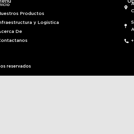
Menú
Ub
A
nicio
Nuestros Productos
S
nfraestructura y Logistica
A
Acerca De
Contactanos
+
hos reservados