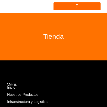
NUESTROS PRODUCTOS
INFRAESTRUCTURA Y LOGISTICA
Tienda
Menú
Inicio
Nuestros Productos
Infraestructura y Logistica