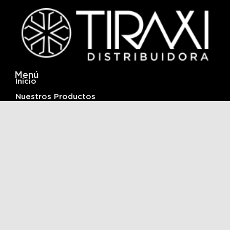
Menú
Inicio
Nuestros Productos
Infraestructura y Logistica
Acerca De
Contactanos
Ubicación
Av. Fuerza Aérea n°73 del barrio Alto Comedero
San Salvador de Jujuy, Pcia. de Jujuy, Argentina
+54 388 5763185