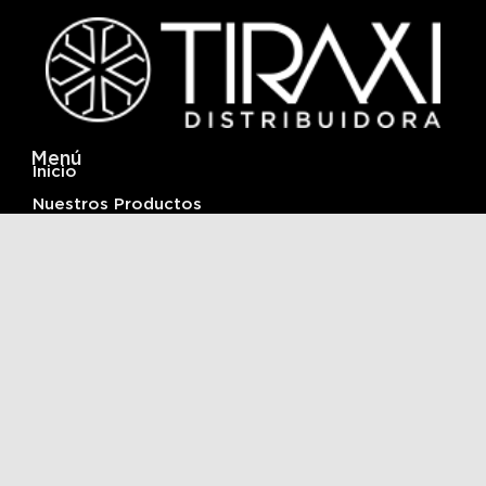
Menú
Inicio
Nuestros Productos
Infraestructura y Logistica
Acerca De
Contactanos
Ubicación
Av. Fuerza Aérea n°73 del barrio Alto Comedero
San Salvador de Jujuy, Pcia. de Jujuy, Argentina
+54 388 5763185