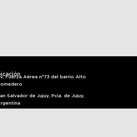
icación
v. Fuerza Aérea n°73 del barrio Alto
Comedero
an Salvador de Jujuy, Pcia. de Jujuy,
rgentina
54 388 5763185