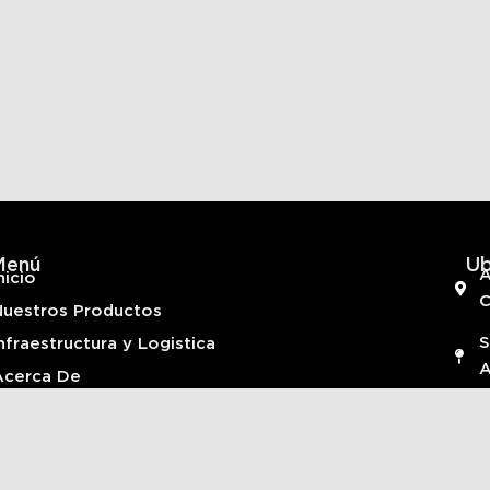
Menú
Ub
A
nicio
Nuestros Productos
S
nfraestructura y Logistica
A
Acerca De
Contactanos
+