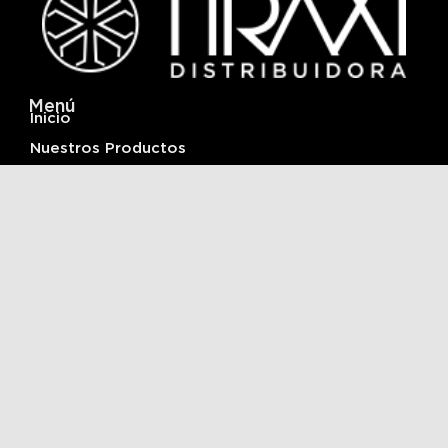
Menú
Inicio
Nuestros Productos
Infraestructura y Logistica
Acerca De
Contactanos
Ubicación
Av. Fuerza Aérea n°73 del barrio Alto Comedero
San Salvador de Jujuy, Pcia. de Jujuy, Argentina
+54 388 5763185
© 2026 Distribuidora Tiraxi | Todos los derechos
reservados