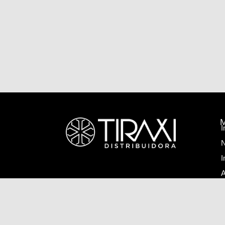
I
N
I
A
C