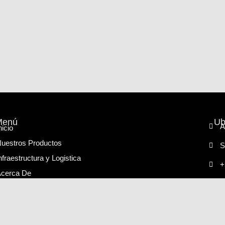
Menú
Ub
A
nicio
uestros Productos
S
nfraestructura y Logistica
+
cerca De
ontactanos