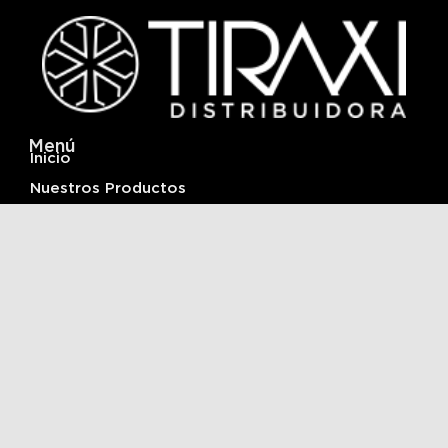
Menú
Inicio
Nuestros Productos
Infraestructura y Logistica
Acerca De
Contactanos
Ubicación
Av. Fuerza Aérea n°73 del barrio Alto Comedero
San Salvador de Jujuy, Pcia. de Jujuy, Argentina
+54 388 5763185