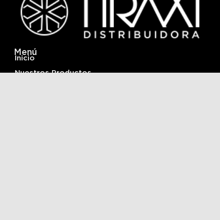
Menú
Inicio
Nuestros Productos
Infraestructura y Logistica
Acerca De
Contactanos
Ubicación
Av. Fuerza Aérea n°73 del barrio Alto Comedero
San Salvador de Jujuy, Pcia. de Jujuy, Argentina
+54 388 5763185
© 2026 Distribuidora Tiraxi | Todos los derechos
reservados