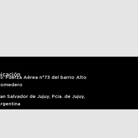
icación
v. Fuerza Aérea n°73 del barrio Alto
Comedero
an Salvador de Jujuy, Pcia. de Jujuy,
rgentina
54 388 5763185