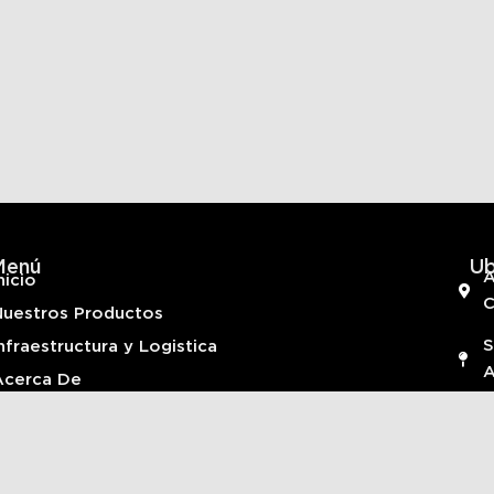
Menú
Ub
A
nicio
Nuestros Productos
S
nfraestructura y Logistica
A
Acerca De
Contactanos
+